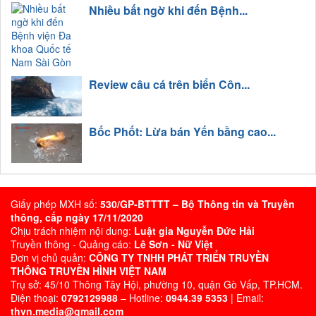
Nhiều bất ngờ khi đến Bệnh...
Review câu cá trên biển Côn...
Bốc Phốt: Lừa bán Yến bằng cao...
Giấy phép MXH số:
530/GP-BTTTT – Bộ Thông tin và Truyền
thông, cấp ngày 17/11/2020
Chịu trách nhiệm nội dung:
Luật gia Nguyễn Đức Hải
Truyền thông - Quảng cáo:
Lê Sơn - Nữ Việt
Đơn vị chủ quản:
CÔNG TY TNHH PHÁT TRIỂN TRUYỀN
THÔNG TRUYỀN HÌNH VIỆT NAM
Trụ sở: 45/10 Thông Tây Hội, phường 10, quận Gò Vấp, TP.HCM.
Điện thoại:
0792129988
– Hotline:
0944.39 5353
| Email:
thvn.media@gmail.com